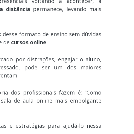
resenciais voltando a acontecer, a
a distância
permanece, levando mais
s desse formato de ensino sem dúvidas
de de
cursos online
.
ado por distrações, engajar o aluno,
ressado, pode ser um dos maiores
frentam.
ia dos profissionais fazem é: “Como
 sala de aula online mais empolgante
cas e estratégias para ajudá-lo nessa