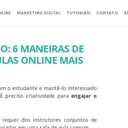
NLINE
MARKETING DIGITAL
TUTORIAIS
CONTATO
A
O: 6 MANEIRAS DE
LAS ONLINE MAIS
com o estudante e mantê-lo interessado
É preciso criatividade para
engajar o
requer dos instrutores conjuntos de
 usadas ​​em uma sala de aula comum.