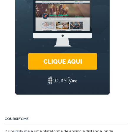
COURSIFY.ME
O
Coursify.me
é uma plataforma de ensino a distância, onde