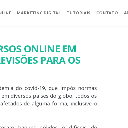
NLINE
MARKETING DIGITAL
TUTORIAIS
CONTATO
A
RSOS ONLINE EM
REVISÕES PARA OS
emia do covid-19, que impôs normas
l em diversos países do globo, todos os
fetados de alguma forma, inclusive o
reram baques sólidos e difíceis de